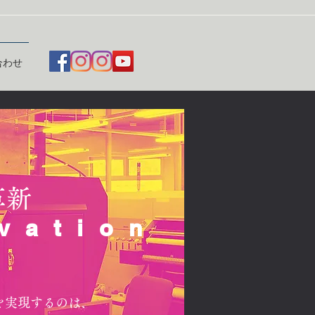
合わせ
​革新
vation
を実現するのは、