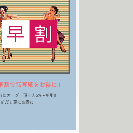
早割で転写紙をお得に!!
前にオーダー頂くと5%～割引!!
0日前だと更にお得に