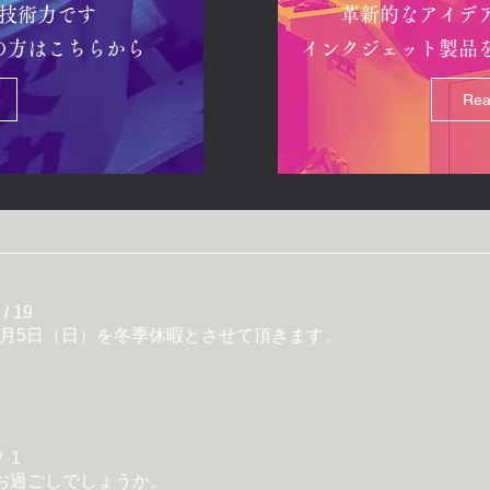
技術力です
革新的なアイデ
の方はこちらから
​インクジェット製品
Rea
2 / 19
5年1月5日（日）を冬季休暇とさせて頂きます。
/ 1
お過ごしでしょうか。