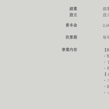
​創業
​創
​設立
設
資本金
2,
決算期
毎年
事業内容
【
・
・
・
​
・
・
​