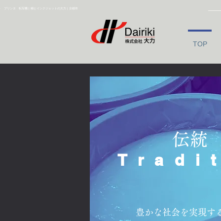
プリンタ 転写機 | 糊とインクジェットの大力 | 京都市
TOP
​伝統
Tradi
豊かな社会を実現す