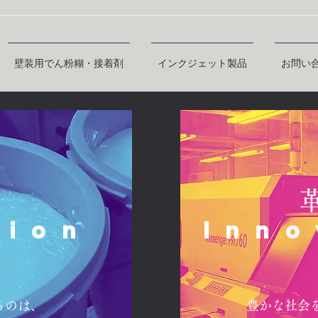
壁装用でん粉糊・接着剤
インクジェット製品
お問い
tion
Inno
るのは、
豊かな社会