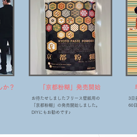
んか？
​「京都粉糊」発売開始
お待たせしましたフリース壁紙用の
3日
「京都粉糊」の発売開始しました。
​6
DIYにもお勧めです♪